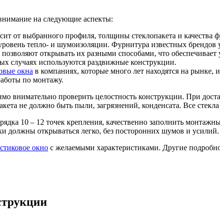
 внимание на следующие аспекты:
исит от выбранного профиля, толщины стеклопакета и качества 
 уровень тепло- и шумоизоляции. Фурнитура известных брендов 
позволяют открывать их разными способами, что обеспечивает 
рых случаях используются раздвижные конструкции.
овые окна
в компаниях, которые много лет находятся на рынке,
аботы по монтажу.
одимо внимательно проверить целостность конструкции. При дос
кета не должно быть пыли, загрязнений, конденсата. Все стек
рядка 10 – 12 точек крепления, качественно заполнить монтаж
ки должны открываться легко, без посторонних шумов и усилий.
астиковое окно
с желаемыми характеристиками. Другие подробнос
струкции