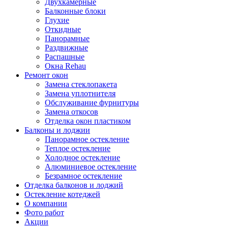
Двухкамерные
Балконные блоки
Глухие
Откидные
Панорамные
Раздвижные
Распашные
Окна Rehau
Ремонт окон
Замена стеклопакета
Замена уплотнителя
Обслуживание фурнитуры
Замена откосов
Отделка окон пластиком
Балконы и лоджии
Панорамное остекление
Теплое остекление
Холодное остекление
Алюминиевое остекление
Безрамное остекление
Отделка балконов и лоджий
Остекление котеджей
О компании
Фото работ
Акции