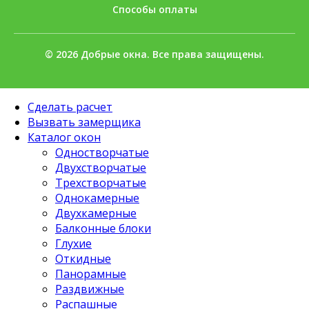
Способы оплаты
© 2026 Добрые окна. Все права защищены.
Сделать расчет
Вызвать замерщика
Каталог окон
Одностворчатые
Двухстворчатые
Трехстворчатые
Однокамерные
Двухкамерные
Балконные блоки
Глухие
Откидные
Панорамные
Раздвижные
Распашные